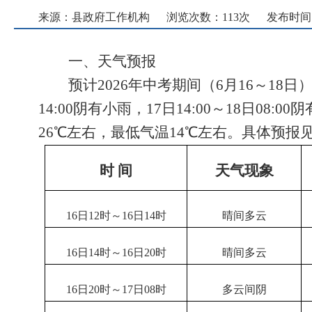
来源：县政府工作机构
浏览次数：
113
次
发布时间： 2
一、天气预报
预计2026年中考期间（6月1
6
～18日）
14:00阴有小雨，17日14:00～18日08:
26℃左右，最低气温14℃左右。具体预报
时 间
天气现象
16日12时
～1
6
日
14
时
晴间多云
16日14时
～1
6
日20时
晴间多云
16日20时
～1
7
日
08
时
多云间阴