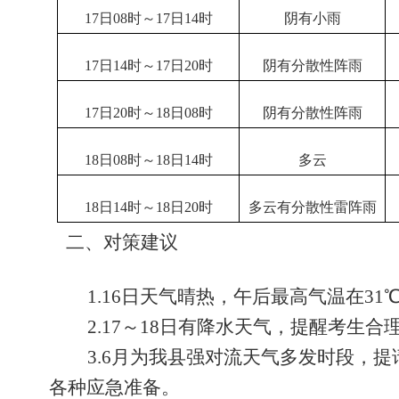
17日08时
～1
7
日
14
时
阴有小雨
17日14时
～1
7
日20时
阴有分散性阵雨
17日20时
～1
8
日
08
时
阴有分散性阵雨
18日08时
～1
8
日
14
时
多云
18日14时
～1
8
日
20
时
多云有
分散性雷阵雨
二、
对策建议
1.16日天气晴热，午后最高气温在3
2.
17～
1
8日
有降水天气
，提醒考生合
3.
6
月为我
县
强对流天气多发时段，提
各种应急准备。