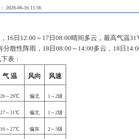
026-06-16 11:56
，16日12:00～17日08:00晴间多云，最高气温3
1
00阴有分散性阵雨，18日08:00～14:00多云，18日
见下表：
气 温
风向
风速
26
～
29℃
偏北
1～2级
27
～
31℃
偏北
1～2级
16
～
27℃
偏东
2～3级