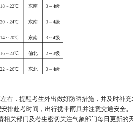
18
～
22℃
东南
3～4级
20～24℃
东南
3～4级
14～20℃
东南
3～4级
16
～
23℃
偏北
2～3级
22
～
26℃
东北
3～4级
1℃左右，提醒考生外出做好防晒措施，并及时补充
理安排赴考时间，出行携带雨具并注意交通安全
。
请相关部门及考
生密切关注气象部门每日更新的