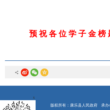
预
祝
各
位
学
子
金
榜
x
版权所有：康乐县人民政府
承办