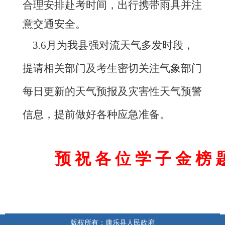
合理安排赴考时间，出行携带雨具并注
意交通安全
。
3.
6
月为我
县
强对流天气多发时段，
提请相关部门及考
生密切关注气象部门
每日更新的天气预报及灾害性天气预警
信息，提前做好各种应急准备。
预
祝
各
位
学
子
金
榜
版权所有：康乐县人民政府