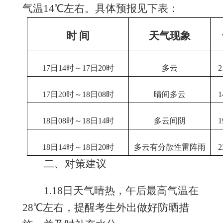
气温14℃左右。具体预报见下表：
时
间
天气现象
17日14时
～
1
7
日
20
时
多云
2
17日20时
～
1
8
日
08
时
晴间多云
18日08时
～
1
8
日
14
时
多云间阴
18日14时
～
1
8
日
20
时
多云有
分散性雷阵雨
2
二、
对策建议
1.18日天气晴热，午后最高气温在
28℃左右，提醒考生外出做好防晒措