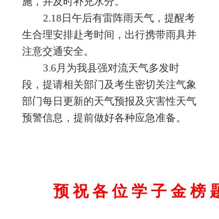
施，并及时补充水分。
2.
1
8日
午后有雷阵雨天气
，提醒考
生合理安排赴考时间，出行携带雨具并
注意交通安全
。
3.
6
月为我
县
强对流天气多发时
段，提请相关部门及考
生密切关注气象
部门每日更新的天气预报及灾害性天气
预警信息，提前做好各种应急准备。
预
祝
各
位
学
子
金
榜