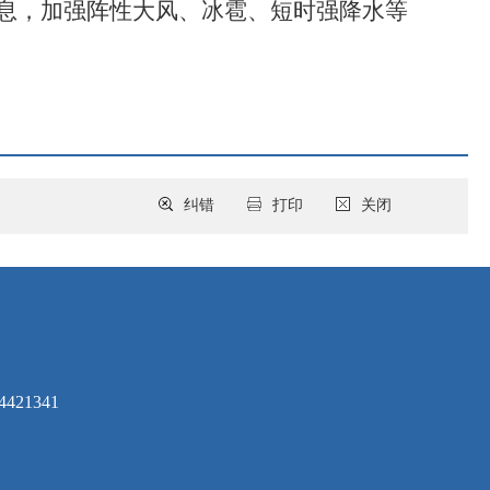
息，加强阵性大风、冰雹、短时强降水等
纠错
打印
关闭
421341