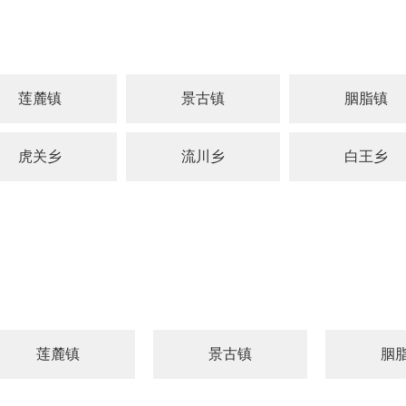
莲麓镇
景古镇
胭脂镇
虎关乡
流川乡
白王乡
莲麓镇
景古镇
胭