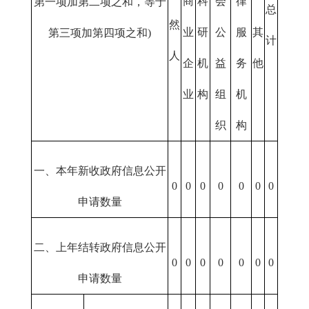
商
科
会
律
第一项加第二项之和，等于
总
然
业
研
公
服
其
第三项加第四项之和)
计
人
企
机
益
务
他
业
构
组
机
织
构
一、本年新收政府信息公开
0
0
0
0
0
0
0
申请数量
二、上年结转政府信息公开
0
0
0
0
0
0
0
申请数量