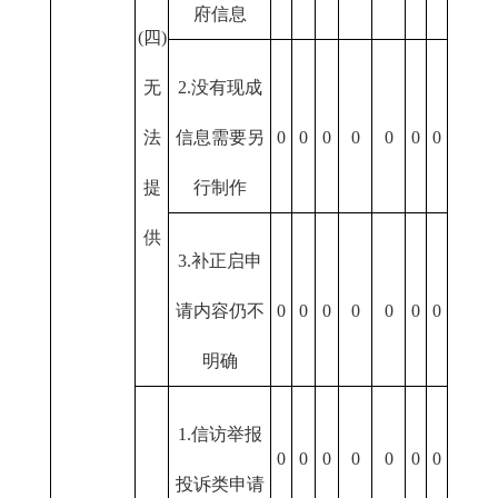
府信息
(四)
无
2.没有现成
法
信息需要另
0
0
0
0
0
0
0
提
行制作
供
3.补正启申
请内容仍不
0
0
0
0
0
0
0
明确
1.信访举报
0
0
0
0
0
0
0
投诉类申请