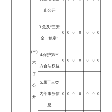
止公开
3.危及“三安
0
0
0
0
0
0
0
全一稳定”
(三)
4.保护第三
0
0
0
0
0
0
0
不
方合法权益
子
5.属于三类
公
内部事务信
0
0
0
0
0
0
0
开
息