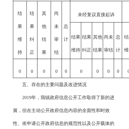
结
结
其
尚
未经复议直接起诉
果
果
他
未
总
结果
结果
其他
尚未
总
结
维
纠
结
审
计
维持
纠正
结果
审结
计
维
持
正
果
结
0
0
0
0
0
0
0
0
0
五、存在的主要问题及改进情况
2019年，我镇政府信息公开工作取得了新的进
展，但在主动公开政府信息内容的全面性和时效
性、依申请公开政府信息的规范性以及公开载体的