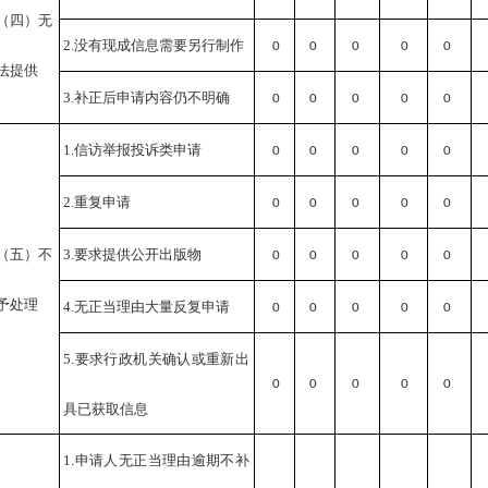
（四）无
2.没有现成信息需要另行制作
0
0
0
0
0
法提供
3.补正后申请内容仍不明确
0
0
0
0
0
1.信访举报投诉类申请
0
0
0
0
0
2.重复申请
0
0
0
0
0
（五）不
3.要求提供公开出版物
0
0
0
0
0
予处理
4.无正当理由大量反复申请
0
0
0
0
0
5.要求行政机关确认或重新出
0
0
0
0
0
具已获取信息
1.申请人无正当理由逾期不补