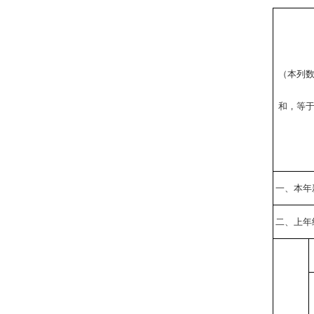
（本列
和，等
一、本年
二、上年