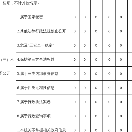
一情形，不计其他情形）
1.属于国家秘密
0
0
0
0
0
2.其他法律行政法规禁止公开
0
0
0
0
0
3.危及“三安全一稳定”
0
0
0
0
0
4.保护第三方合法权益
（三）不
0
0
0
0
0
予公开
5.属于三类内部事务信息
0
0
0
0
0
6.属于四类过程性信息
0
0
0
0
0
7.属于行政执法案卷
0
0
0
0
0
8.属于行政查询事项
0
0
0
0
0
1.本机关不掌握相关政府信息
0
0
0
0
0