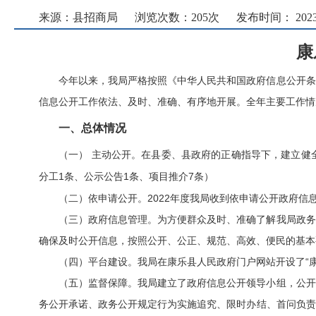
来源：县招商局
浏览次数：
205
次
发布时间： 2023-0
康
今年以来，我局严格按照《中华人民共和国政府信息公开条
信息公开工作依法、及时、准确、有序地开展。全年主要工作情
一、总体情况
（一）
主动公开。在县委、县政府的正确指导下，建立健
分工
1条、公示公告1条
7
）
、项目推介
条
（二）依申请公开。
2022
年度我局收到依申请公开政府信
（三）政府信息管理。为方便群众及时、准确了解我局政务
确保及时公开信息，按照公开、公正、规范、高效、便民的基本
（四）平台建设。我局在康乐县人民政府门户网站开设了
“
（五）监督保障。我局建立了政府信息公开领导小组，公开
务公开承诺、政务公开规定行为实施追究、限时办结、首问负责