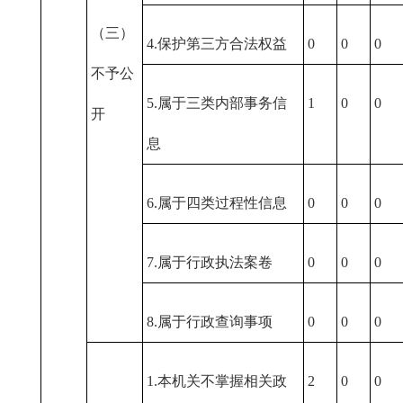
（三）
4.保护第三方合法权益
0
0
0
不予公
5.属于三类内部事务信
1
0
0
开
息
6.属于四类过程性信息
0
0
0
7.属于行政执法案卷
0
0
0
8.属于行政查询事项
0
0
0
1.本机关不掌握相关政
2
0
0