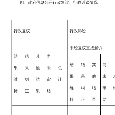
四、政府信息公开行政复议、行政诉讼情况
行政复议
行政诉讼
未经复议直接起诉
结
结
其
尚
结
结
其
尚
果
果
他
未
总
果
果
他
未
维
纠
结
审
计
维
纠
结
审
持
正
果
结
持
正
果
结