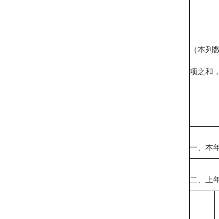
（本列
项之和
一、本
二、上