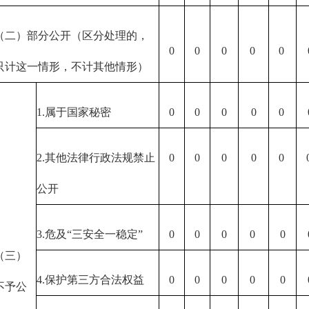
（二）部分公开（区分处理的，
0
0
0
0
0
只计这一情形，不计其他情形）
1.属于国家秘密
0
0
0
0
0
2.其他法律行政法规禁止
0
0
0
0
0
公开
3.危及“三安全一稳定”
0
0
0
0
0
（三）
4.保护第三方合法权益
0
0
0
0
0
不予公