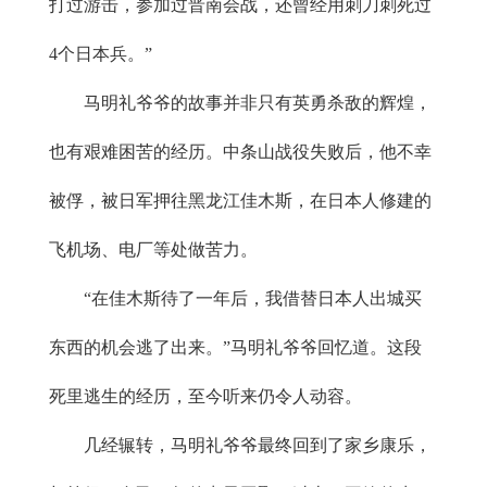
打过游击，参加过晋南会战，还曾经用刺刀刺死过
4个日本兵。”
马明礼爷爷的故事并非只有英勇杀敌的辉煌，
也有艰难困苦的经历。中条山战役失败后，他不幸
被俘，被日军押往黑龙江佳木斯，在日本人修建的
飞机场、电厂等处做苦力。
“在佳木斯待了一年后，我借替日本人出城买
东西的机会逃了出来。”马明礼爷爷回忆道。这段
死里逃生的经历，至今听来仍令人动容。
几经辗转，马明礼爷爷最终回到了家乡康乐，