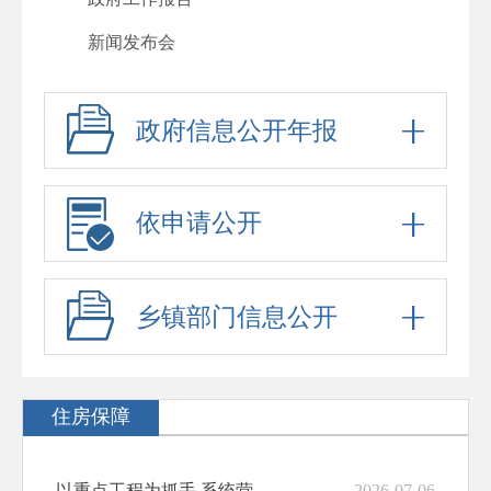
新闻发布会
其他法定公开
政府信息公开年报
人事信息
行政许可
行政处罚
依申请公开
回应关切
政府信息公开标准目录
乡镇部门信息公开
“六稳”“六保”
公务员、事业单位招考
住房保障
防范化解重大风险
稳岗就业
以重点工程为抓手 系统营造高品质城市生活空间
2026-07-06