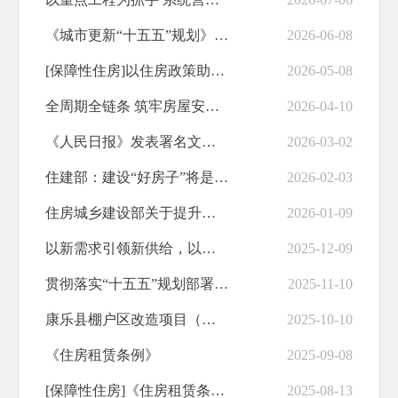
养老服务
《城市更新“十五五”规划》审议通过——城市更新“任务书”来了
2026-06-08
食品安全
[保障性住房]以住房政策助力生育友好型社会建设
2026-05-08
产品质量
全周期全链条 筑牢房屋安全根基
2026-04-10
财政资金直达基层
《人民日报》发表署名文章《推动房地产高质量发展》
2026-03-02
治安管理
住建部：建设“好房子”将是房企和建筑企业的新赛道
2026-02-03
便民惠民
住房城乡建设部关于提升住房品质的意见
2026-01-09
规划纲要
以新需求引领新供给，以新供给创造新需求，构建住建发展新格局
2025-12-09
职业培训
贯彻落实“十五五”规划部署 加快构建房地产发展新模式
2025-11-10
助企纾困
康乐县棚户区改造项目（城中村党校巷片区、城中村冯家庄片区）概况
2025-10-10
水利安全生产
《住房租赁条例》
2025-09-08
交通运输
[保障性住房]《住房租赁条例》
2025-08-13