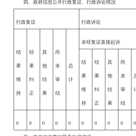
四、政府信息公开行政复议、行政诉讼情况
行政复议
行政诉讼
未经复议直接起诉
结
结
其
尚
结
结
其
尚
果
果
他
未
总
果
果
他
未
维
纠
结
审
计
维
纠
结
审
持
正
果
结
持
正
果
结
0
0
0
0
0
0
0
0
0