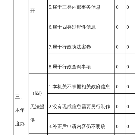
5.属于三类内部事务信息
0
0
开
6.属于四类过程性信息
0
0
7.属于行政执法案卷
0
0
8.属于行政查询事项
0
0
1.本机关不掌握相关政府信息
0
0
（四）
三、
无法提
2.没有现成信息需要另行制作
0
0
本年
供
度办
3.补正后申请内容仍不明确
0
0