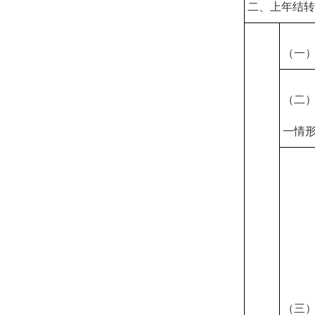
二、上年结
（一
（二
一情
（三