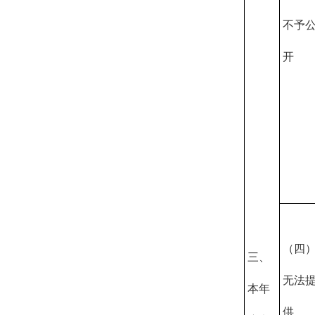
不予
开
（四
三、
无法
本年
供