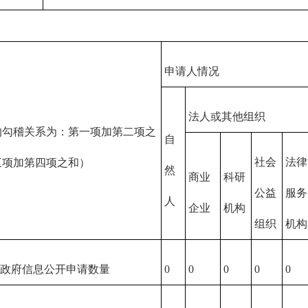
申请人情况
法人或其他组织
的勾稽关系为：第一项加第二项之
自
社会
法律
三项加第四项之和）
然
商业
科研
公益
服务
人
企业
机构
组织
机构
收政府信息公开申请数量
0
0
0
0
0