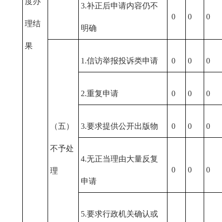
度办
3.补正后申请内容仍不
0
0
0
理结
明确
果
1.信访举报投诉类申请
0
0
0
2.重复申请
0
0
0
（五）
3.要求提供公开出版物
0
0
0
不予处
4.无正当理由大量反复
0
0
0
理
申请
5.要求行政机关确认或