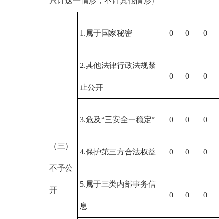
只计这一情形，不计其他情形）
1.属于国家秘密
0
0
0
2.其他法律行政法规禁
0
0
0
止公开
3.危及“三安全一稳定”
0
0
0
（三）
4.保护第三方合法权益
0
0
0
不予公
5.属于三类内部事务信
开
0
0
0
息