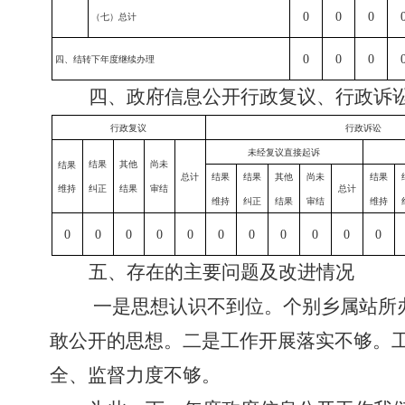
0
0
0
（七）总计
0
0
0
四、结转下年度继续办理
四、政府信息公开行政复议、行政诉
行政复议
行政诉讼
未经复议直接起诉
结果
其他
尚未
结果
总计
结果
结果
其他
尚未
结果
维持
纠正
结果
审结
总计
维持
纠正
结果
审结
维持
0
0
0
0
0
0
0
0
0
0
0
五、存在的主要问题及改进情况
一是思想认识不到位。个别
乡属站所
敢公开的思想。二是工作开展落实不够。工
全、监督力度不够。