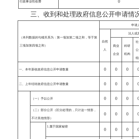
0
行政事业性收费
三、收到和处理政府信息公开申请情
申请
法人或
（本列数据的勾稽关系为：第一项加第二项之和，等于第
自然
社
三项加第四项之和）
商业
科研
人
公
企业
机构
组
0
0
0
一、本年新收政府信息公开申请数量
0
0
0
二、上年结转政府信息公开申请数量
0
0
0
（一）予以公开
（二）部分公开
（区分处理的，只计这一情形，
0
0
0
不计其他情形）
属于国家秘密
1.
0
0
0