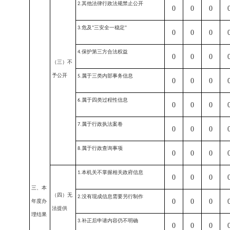
其他法律行政法规禁止公开
2.
0
0
0
危及
三安全一稳定
3.
“
”
0
0
0
保护第三方合法权益
4.
0
0
0
（三）不
予公开
属于三类内部事务信息
5.
0
0
0
属于四类过程性信息
6.
0
0
0
属于行政执法案卷
7.
0
0
0
属于行政查询事项
8.
0
0
0
本机关不掌握相关政府信息
1.
0
0
0
三、本
（四）无
没有现成信息需要另行制作
2.
0
0
0
年度办
法提供
理结果
补正后申请内容仍不明确
3.
0
0
0