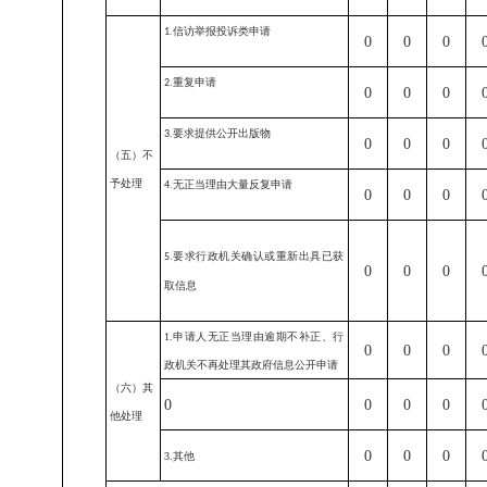
信访举报投诉类申请
1.
0
0
0
重复申请
2.
0
0
0
要求提供公开出版物
3.
0
0
0
（五）不
予处理
无正当理由大量反复申请
4.
0
0
0
要求行政机关确认或重新出具已获
5.
0
0
0
取信息
1.申请人无正当理由逾期不补正、行
0
0
0
政机关不再处理其政府信息公开申请
（六）其
0
0
0
0
他处理
0
0
0
3.其他