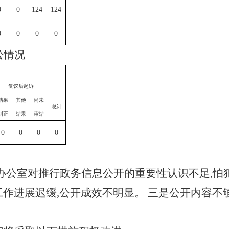
0
0
124
124
0
0
0
0
讼情况
复议后起诉
结果
其他
尚未
总计
纠正
结果
审结
0
0
0
0
办公室对推行政务信息公开的重要性认识不足
,怕
作进展迟缓,公开成效不明显。 三是公开内容不