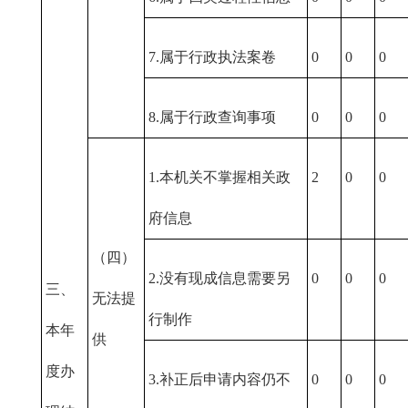
7.属于行政执法案卷
0
0
0
8.属于行政查询事项
0
0
0
1.本机关不掌握相关政
2
0
0
府信息
（四）
2.没有现成信息需要另
0
0
0
三、
无法提
行制作
本年
供
度办
3.补正后申请内容仍不
0
0
0