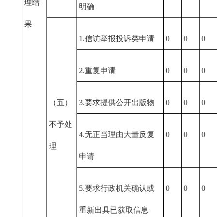
理结
明确
果
1.信访举报投诉类申请
0
0
0
2.重复申请
0
0
0
（五）
3.要求提供公开出版物
0
0
0
不予处
4.无正当理由大量反复
0
0
0
理
申请
5.要求行政机关确认或
0
0
0
重新出具已获取信息