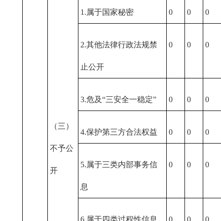
1.属于国家秘密
0
0
0
2.其他法律行政法规禁
0
0
0
止公开
3.危及“三安全一稳定”
0
0
0
（三）
4.保护第三方合法权益
0
0
0
不予公
5.属于三类内部事务信
0
0
0
开
息
6.属于四类过程性信息
0
0
0