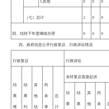
3.其他
0
0
0
（七）总计
2
0
0
四、结转下年度继续办理
0
0
0
四、政府信息公开行政复议、行政诉讼情况
行政复议
行政诉讼
未经复议直接起诉
结
结
其
尚
结
结
其
尚
果
果
他
未
总
果
果
他
未
维
纠
结
审
计