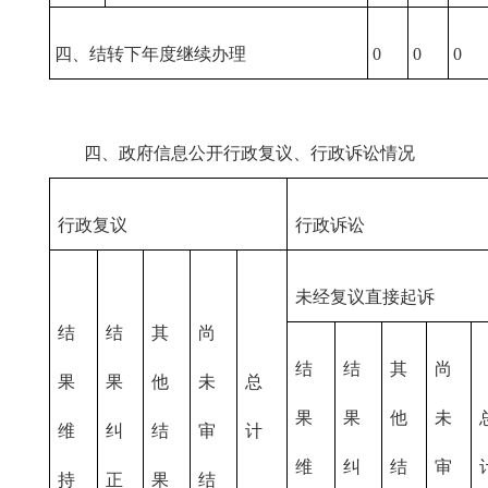
四、结转下年度继续办理
0
0
0
四、政府信息公开行政复议、行政诉讼情况
行政复议
行政诉讼
未经复议直接起诉
结
结
其
尚
结
结
其
尚
果
果
他
未
总
果
果
他
未
维
纠
结
审
计
维
纠
结
审
持
正
果
结