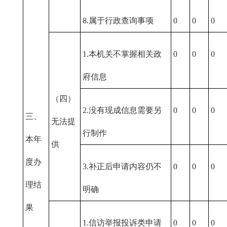
8.属于行政查询事项
0
0
0
1.本机关不掌握相关政
0
0
0
府信息
（四）
2.没有现成信息需要另
0
0
0
三、
无法提
行制作
本年
供
度办
3.补正后申请内容仍不
0
0
0
理结
明确
果
1.信访举报投诉类申请
0
0
0