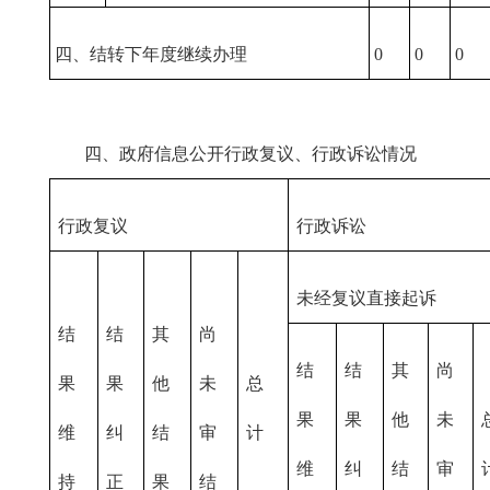
四、结转下年度继续办理
0
0
0
四、政府信息公开行政复议、行政诉讼情况
行政复议
行政诉讼
未经复议直接起诉
结
结
其
尚
结
结
其
尚
果
果
他
未
总
果
果
他
未
维
纠
结
审
计
维
纠
结
审
持
正
果
结