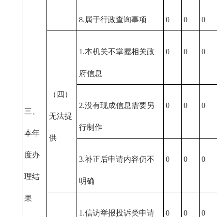
8.属于行政查询事项
0
0
0
1.本机关不掌握相关政
0
0
0
府信息
（四）
2.没有现成信息需要另
0
0
0
三、
无法提
行制作
本年
供
度办
3.补正后申请内容仍不
0
0
0
理结
明确
果
1.信访举报投诉类申请
0
0
0