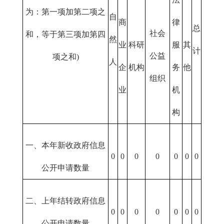
为：第一项加第二项之
自
商
律
总
社会
和，等于第三项加第四
然
业
科研
服
其
计
公益
项之和)
人
企
机构
务
他
组织
业
机
构
一、本年新收政府信息
0
0
0
0
0
0
0
公开申请数量
二、上年结转政府信息
0
0
0
0
0
0
0
公开申请数量