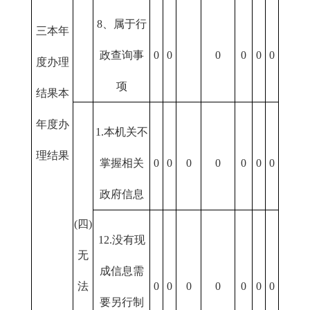
8、属于行
三本年
政查询事
0
0
0
0
0
0
度办理
项
结果本
年度办
1.本机关不
理结果
掌握相关
0
0
0
0
0
0
0
政府信息
(四)
12.没有现
无
成信息需
法
0
0
0
0
0
0
0
要另行制