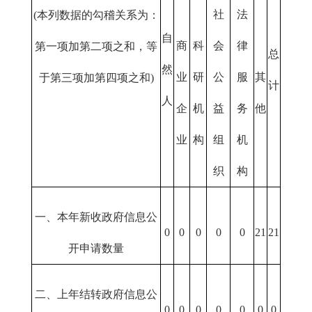
社
法
(本列数据的勾稽关系为：
自
商
科
会
律
第一项加第二项之和，等
总
然
业
研
公
服
其
于第三项加第四项之和)
计
人
企
机
益
务
他
业
构
组
机
织
构
一、本年新收政府信息公
0
0
0
0
0
21
21
开申请数量
二、上年结转政府信息公
0
0
0
0
0
0
0