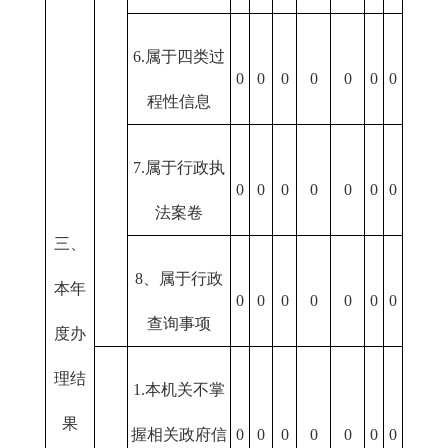
6.属于四类过
0
0
0
0
0
0
0
程性信息
7.属于行政执
0
0
0
0
0
0
0
法案卷
三、
8、属于行政
本年
0
0
0
0
0
0
0
查询事项
度办
理结
1.本机关不掌
果
握相关政府信
0
0
0
0
0
0
0