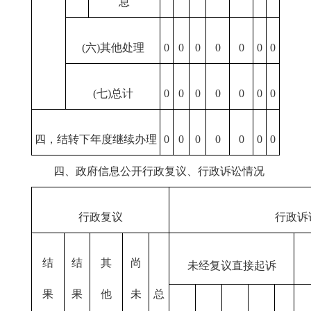
息
(六)其他处理
0
0
0
0
0
0
0
(七)总计
0
0
0
0
0
0
0
四，结转下年度继续办理
0
0
0
0
0
0
0
四、政府信息公开行政复议、行政诉讼情况
行政复议
行政诉
结
结
其
尚
未经复议直接起诉
果
果
他
未
总