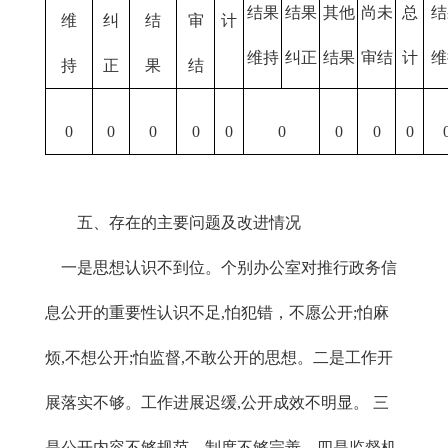
结果
结果
其他
尚未
总
结
维
纠
结
审
计
维持
纠正
结果
审结
计
维
持
正
果
结
0
0
0
0
0
0
0
0
0
五、存在的主要问题及改进情况
一是思想认识不到位。个别办公室对推行政务信
息公开的重要性认识不足,怕犯错，不愿公开;怕麻
烦,不想公开;怕监督,不敢公开的思想。二是工作开
展落实不够。工作进展迟缓,公开成效不明显。 三
是公开内容不够规范，制度不够完善。四是监督机