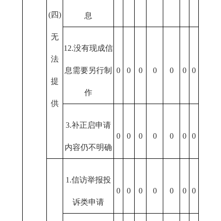
(四)
息
无
12.没有现成信
法
息需要另行制
0
0
0
0
0
0
0
提
作
供
3.补正启申请
0
0
0
0
0
0
0
内容仍不明确
1.信访举报投
0
0
0
0
0
0
0
诉类申请