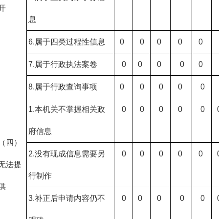
开
息
6.属于四类过程性信息
0
0
0
0
0
7.属于行政执法案卷
0
0
0
0
0
8.属于行政查询事项
0
0
0
0
0
1.本机关不掌握相关政
0
0
0
0
0
府信息
（四）
2.没有现成信息需要另
0
0
0
0
0
无法提
行制作
供
3.补正后申请内容仍不
0
0
0
0
0