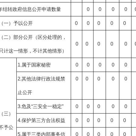
年结转政府信息公开申请数量
0
0
0
0
（一）予以公开
0
0
0
0
0
（二）部分公开（区分处理的，
0
0
0
0
0
只计这一情形，不计其他情形）
1.属于国家秘密
0
0
0
0
0
2.其他法律行政法规禁
0
0
0
0
0
止公开
3.危及“三安全一稳定”
0
0
0
0
0
（三）
4.保护第三方合法权益
0
0
0
0
0
不予公
5.属于三类内部事务信
0
0
0
0
0