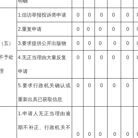
明确
1.信访举报投诉类申请
0
0
0
0
0
2.重复申请
0
0
0
0
0
（五）
3.要求提供公开出版物
0
0
0
0
0
不予处
4.无正当理由大量反复
0
0
0
0
0
理
申请
5.要求行政机关确认或
0
0
0
0
0
重新出具已获取信息
1.申请人无正当理由逾
期不补正、行政机关不
0
0
0
0
0