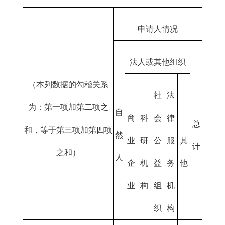
申请人情况
法人或其他组织
（本列数据的勾稽关系
社
法
为：第一项加第二项之
自
商
科
会
律
总
和，等于第三项加第四项
然
业
研
公
服
其
计
之和）
人
企
机
益
务
他
业
构
组
机
织
构