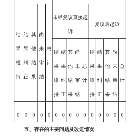
未经复议直接起
复议后起诉
诉
结
结
其
尚
果
果
他
未
总
结
结
其
尚
结
结
其
尚
维
纠
结
审
计
果
果
他
未
总
果
果
他
未
总
持
正
果
结
维
纠
结
审
计
维
纠
结
审
计
持
正
果
结
持
正
果
结
0
0
0
0
0
0
0
0
0
0
0
0
0
0
0
五、存在的主要问题及改进情况