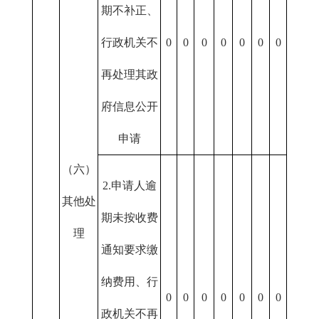
期不补正、
行政机关不
0
0
0
0
0
0
0
再处理其政
府信息公开
申请
（六）
2.申请人逾
其他处
期未按收费
理
通知要求缴
纳费用、行
0
0
0
0
0
0
0
政机关不再