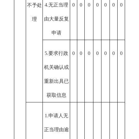
4.无正当理
0
0
0
0
0
0
0
不予处
由大量反复
理
申请
5.要求行政
0
0
0
0
0
0
0
机关确认或
重新出具已
获取信息
1.申请人无
正当理由逾