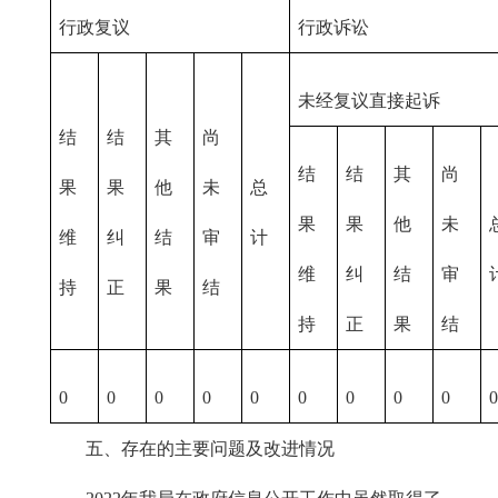
行政复议
行政诉讼
未经复议直接起诉
结
结
其
尚
结
结
其
尚
果
果
他
未
总
果
果
他
未
维
纠
结
审
计
维
纠
结
审
持
正
果
结
持
正
果
结
0
0
0
0
0
0
0
0
0
五、存在的主要问题及改进情况