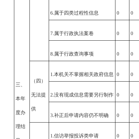
6.属于四类过程性信息
0
0
7.属于行政执法案卷
0
0
8.属于行政查询事项
0
0
1.本机关不掌握相关政府信息
0
0
（四）
三、
无法提
2.没有现成信息需要另行制作
0
0
本年
供
度办
3.补正后申请内容仍不明确
0
0
理结
1.信访举报投诉类申请
0
0