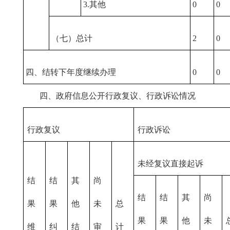
3.其他
0
0
（七）总计
2
0
四、结转下年度继续办理
0
0
四、政府信息公开行政复议、行政诉讼情况
行政复议
行政诉讼
未经复议直接起诉
结
结
其
尚
结
结
其
尚
果
果
他
未
总
果
果
他
未
维
纠
结
审
计