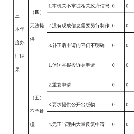
1.本机关不掌握相关政府信息
0
0
（四）
三、
无法提
2.没有现成信息需要另行制作
0
0
本年
供
度办
3.补正后申请内容仍不明确
0
0
理结
1.信访举报投诉类申请
0
0
果
2.重复申请
0
0
（五）
3.要求提供公开出版物
0
0
不予处
4.无正当理由大量反复申请
0
0
理