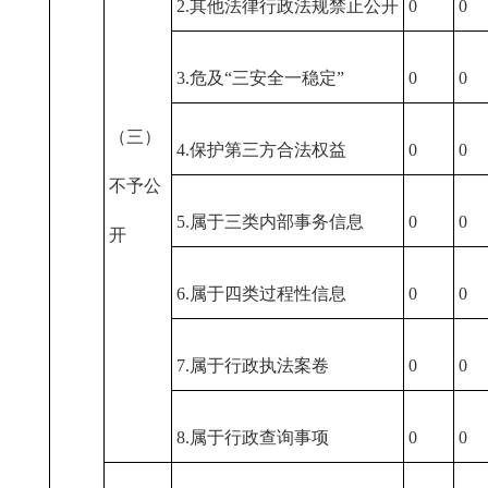
2.其他法律行政法规禁止公开
0
0
3.危及“三安全一稳定”
0
0
（三）
4.保护第三方合法权益
0
0
不予公
5.属于三类内部事务信息
0
0
开
6.属于四类过程性信息
0
0
7.属于行政执法案卷
0
0
8.属于行政查询事项
0
0