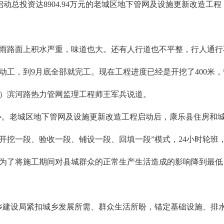
动总投资达8904.94万元的老城区地下管网及设施更新改造工
大雨路面上积水严重，味道也大。还有人行道也不平整，行人通行
始动工，到9月底全部就完工。现在工程进度已经是开挖了400米
期）滨河路热力管网监理工程师王军兵说道。
民心。老城区地下管网及设施更新改造工程启动后，康乐县住房和
开挖一段、验收一段、铺设一段、回填一段”模式，24小时轮班
“为了将施工期间对县城群众的正常生产生活造成的影响降到最
乡建设局紧扣城乡发展所需、群众生活所盼，锚定基础设施、排水防