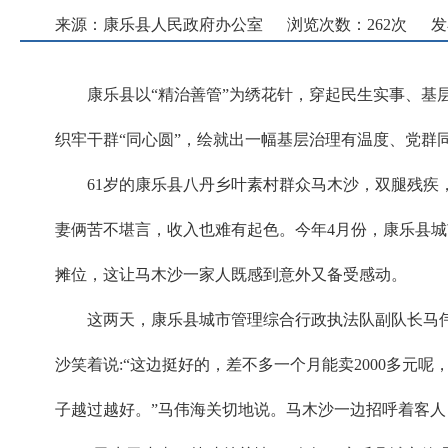
来源：康乐县人民政府办公室
浏览次数：
262
次
发
康乐县以“精治善管”为绣花针，穿起民生实事、
织牢干群“同心圆”，绘就出一幅基层治理有温度、党群
61岁的康乐县八丹乡叶素村群众马木沙，双腿残疾
妻俩苦不堪言，收入也难有起色。今年4月份，康乐县
摊位，这让马木沙一家人既感到意外又备受感动。
这两天，康乐县城市管理综合行政执法队副队长马
沙笑着说:“这边挺好的，差不多一个月能卖2000多
子越过越好。”马伟海关切地说。马木沙一边招呼着客人