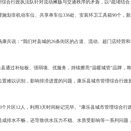
理综合行政执法队针对流动摊贩与交通秩序的矛盾，以“疏堵结合、
施划非机动车位、共享单车位336处、安装环卫工具箱90个，
康兵说：“我们对县城的26条街区的占道、流动、超门店经营和‘
乐县通过补短板、强弱项、优服务，持续擦亮“温暖城管”品牌，将
位置难以识别，影响排涝进度的问题，康乐县城市管理综合行政
为3个片区12人，利用3天时间标记完毕。”康乐县城市管理综合
造成排水不畅，还导致供水压力不稳、水质受影响等一系列问题