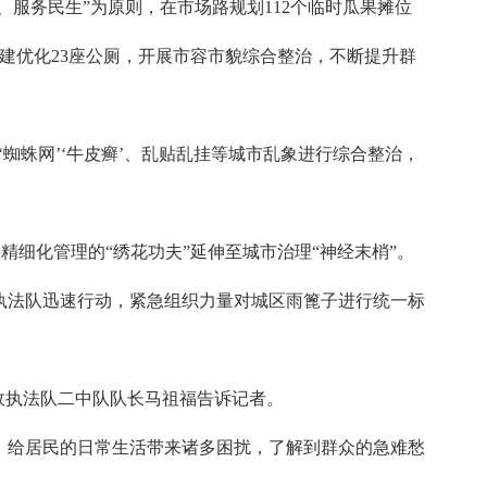
服务民生”为原则，在市场路规划112个临时瓜果摊位
新建优化23座公厕，开展市容市貌综合整治，不断提升群
蜘蛛网’‘牛皮癣’、乱贴乱挂等城市乱象进行综合整治，
精细化管理的“绣花功夫”延伸至城市治理“神经末梢”。
执法队迅速行动，紧急组织力量对城区雨篦子进行统一标
行政执法队二中队队长马祖福告诉记者。
，给居民的日常生活带来诸多困扰，了解到群众的急难愁