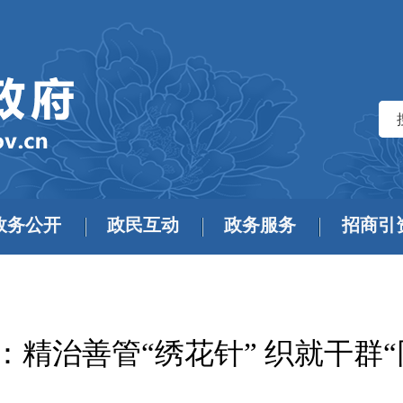
政务公开
政民互动
政务服务
招商引
：精治善管“绣花针” 织就干群“