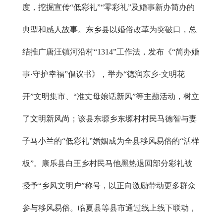
度，挖掘宣传“低彩礼”“零彩礼”及婚事新办简办的
典型和感人故事。东乡县以婚俗改革为突破口，总
结推广唐汪镇河沿村“1314”工作法，发布《“简办婚
事·守护幸福”倡议书》，举办“德润东乡·文明花
开”文明集市、“准丈母娘话新风”等主题活动，树立
了文明新风尚；该县东塬乡东塬村村民马德智与妻
子马小兰的“低彩礼”婚姻成为全县移风易俗的“活样
板”。康乐县白王乡村民马他黑热退回部分彩礼被
授予“乡风文明户”称号，以正向激励带动更多群众
参与移风易俗。临夏县等县市通过线上线下联动，