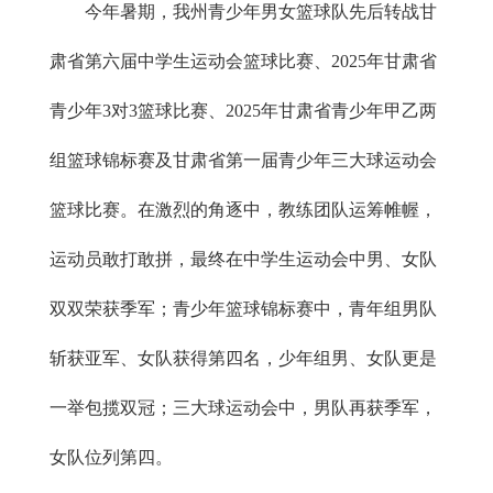
今年暑期，我州青少年男女篮球队先后转战甘
肃省第六届中学生运动会篮球比赛、2025年甘肃省
青少年3对3篮球比赛、2025年甘肃省青少年甲乙两
组篮球锦标赛及甘肃省第一届青少年三大球运动会
篮球比赛。在激烈的角逐中，教练团队运筹帷幄，
运动员敢打敢拼，最终在中学生运动会中男、女队
双双荣获季军；青少年篮球锦标赛中，青年组男队
斩获亚军、女队获得第四名，少年组男、女队更是
一举包揽双冠；三大球运动会中，男队再获季军，
女队位列第四。