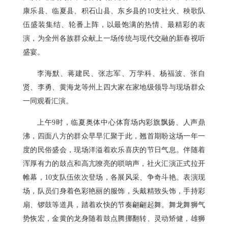
康乐县、临夏县、积石山县、东乡县的10支社火、秧歌队
伍盛装集结、轮番上阵，以最饱满的热情、最精彩的表
演，为全州各族群众献上一场传统与现代交融的新春视听
盛宴。
李海默、蒋建民、张志军、万学科、杨福波、张自
贤、李勇、黄海龙等州上四大家在家地级领导与现场群众
一同观看汇演。
上午9时，临夏奥体中心体育场内彩旗飘扬、人声鼎
沸，四面八方的群众早早汇聚于此，翘首期盼这场一年一
度的民俗盛会，现场洋溢着欢乐喜庆的节日气息。伴随着
浑厚有力的鼓点和高亢嘹亮的唢呐声，社火汇演正式拉开
帷幕，10支队伍依次登场，各展风采、争奇斗艳。表演现
场，队员们身着色彩艳丽的服饰，头戴精致头饰，手持彩
扇、锣鼓等道具，踏着欢快的节奏翩翩起舞。舞龙舞狮气
势恢宏，金黄的龙身随着鼓点腾挪翻转、灵动矫健，雄狮