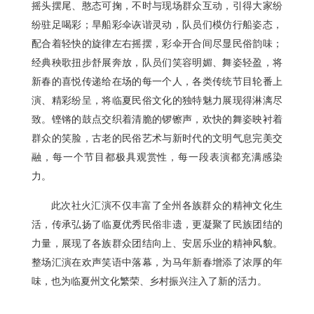
摇头摆尾、憨态可掬，不时与现场群众互动，引得大家纷
纷驻足喝彩；旱船彩伞诙谐灵动，队员们模仿行船姿态，
配合着轻快的旋律左右摇摆，彩伞开合间尽显民俗韵味；
经典秧歌扭步舒展奔放，队员们笑容明媚、舞姿轻盈，将
新春的喜悦传递给在场的每一个人，各类传统节目轮番上
演、精彩纷呈，将临夏民俗文化的独特魅力展现得淋漓尽
致。铿锵的鼓点交织着清脆的锣镲声，欢快的舞姿映衬着
群众的笑脸，古老的民俗艺术与新时代的文明气息完美交
融，每一个节目都极具观赏性，每一段表演都充满感染
力。
此次社火汇演不仅丰富了全州各族群众的精神文化生
活，传承弘扬了临夏优秀民俗非遗，更凝聚了民族团结的
力量，展现了各族群众团结向上、安居乐业的精神风貌。
整场汇演在欢声笑语中落幕，为马年新春增添了浓厚的年
味，也为临夏州文化繁荣、乡村振兴注入了新的活力。