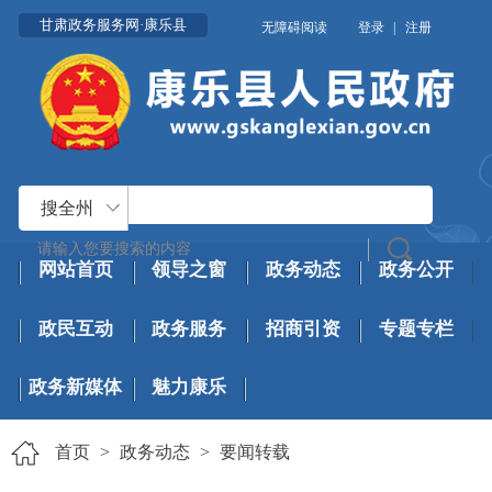
甘肃政务服务网·康乐县
无障碍阅读
登录
|
注册
搜全州
网站首页
领导之窗
政务动态
政务公开
政民互动
政务服务
招商引资
专题专栏
政务新媒体
魅力康乐
首页
>
政务动态
>
要闻转载