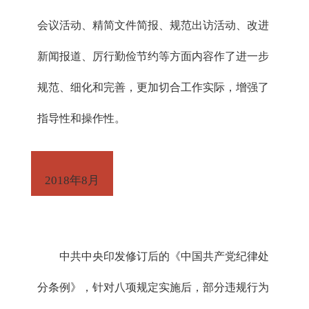
会议活动、精简文件简报、规范出访活动、改进
新闻报道、厉行勤俭节约等方面内容作了进一步
规范、细化和完善，更加切合工作实际，增强了
指导性和操作性。
2018年8月
中共中央印发修订后的《中国共产党纪律处
分条例》，针对八项规定实施后，部分违规行为