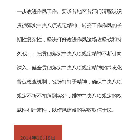
一步改进作风工作。要求各地区各部门清醒认识
贯彻落实中央八项规定精神、转变工作作风的长
期性复杂性，坚决打好改进作风这场攻坚战和持
久战……把贯彻落实中央八项规定精神不断引向
深入。健全贯彻落实中央八项规定精神的常态化
督促检查机制，发扬钉钉子精神，确保中央八项
规定不折不扣落到实处，维护中央八项规定的权
威性和严肃性，以作风建设的实效取信于民。
2014年10月8日