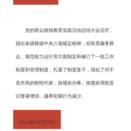
党的群众路线教育实践活动总结大会召开，
指出各级根据中央八项规定精神，在联系服务群
众、规范权力运行等方面制定和修订了一批工作
制度和管理制度，扎紧了制度笼子，强化了对不
良作风的刚性约束，按规矩办事、按规矩用权意
识显著增强，越界犯规行为减少。
2014年10月23日