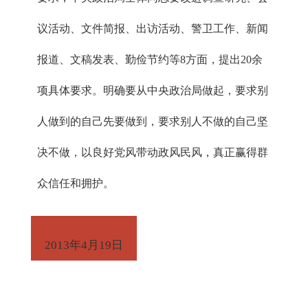
议活动、文件简报、出访活动、警卫工作、新闻
报道、文稿发表、勤俭节约等8方面，提出20余
项具体要求。明确要从中央政治局做起，要求别
人做到的自己先要做到，要求别人不做的自己坚
决不做，以良好党风带动政风民风，真正赢得群
众信任和拥护。
2013年4月19日