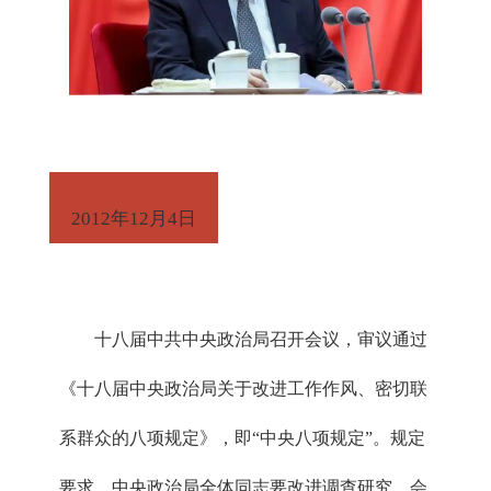
2012年12月4日
十八届中共中央政治局召开会议，审议通过
《十八届中央政治局关于改进工作作风、密切联
系群众的八项规定》，即“中央八项规定”。规定
要求，中央政治局全体同志要改进调查研究、会