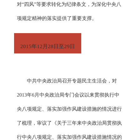
对“四风”等要求转化为纪律条文，为深化中央八
项规定精神的落实提供了重要支撑。
2015年12月28日至29日
中共中央政治局召开专题民主生活会，对
2013年6月中央政治局专门会议以来贯彻执行中
央八项规定、落实加强作风建设措施的情况进行
了梳理，审议了《关于三年来中央政治局贯彻执
行中央八项规定、落实加强作风建设措施情况的