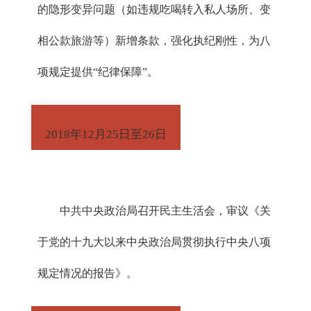
的隐形变异问题（如违规吃喝转入私人场所、变
相公款旅游等）新增条款，强化执纪刚性，为八
项规定提供“纪律保障”。
2018年12月25日至26日
中共中央政治局召开民主生活会，审议《关
于党的十九大以来中央政治局贯彻执行中央八项
规定情况的报告》。