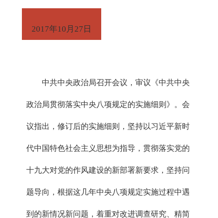
2017年10月27日
中共中央政治局召开会议，审议《中共中央
政治局贯彻落实中央八项规定的实施细则》。会
议指出，修订后的实施细则，坚持以习近平新时
代中国特色社会主义思想为指导，贯彻落实党的
十九大对党的作风建设的新部署新要求，坚持问
题导向，根据这几年中央八项规定实施过程中遇
到的新情况新问题，着重对改进调查研究、精简