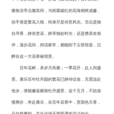
雅致凉亭点缀其间，与姹紫嫣红的花海相映成趣，
抬手便是繁花入镜，转身尽是诗意风光。无论是独
自寻香，静坐赏花，静享独处时光；还是携亲友相
伴，漫步花间，闲话家常，都能卸下尘世喧嚣，沉
醉在这一方花香秘境里。
百年花树，承岁月风雅；一季花开，赴人间盛
景。康乐百年牡丹园的繁花已静待绽放，无需远赴
他乡，便能邂逅极致牡丹盛景。这个五月，不妨放
慢脚步，奔赴康乐，在百年花香中，赏国色天香，
品自然雅韵，共赴这场不期而遇的花之约会。