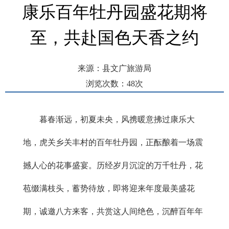
康乐百年牡丹园盛花期将
至，共赴国色天香之约
来源：县文广旅游局
浏览次数：
48
次
发布时间： 2026-05-18 09:43
暮春渐远，初夏未央，风携暖意拂过康乐大
地，虎关乡关丰村的百年牡丹园，正酝酿着一场震
撼人心的花事盛宴。历经岁月沉淀的万千牡丹，花
苞缀满枝头，蓄势待放，即将迎来年度最美盛花
期，诚邀八方来客，共赏这人间绝色，沉醉百年年