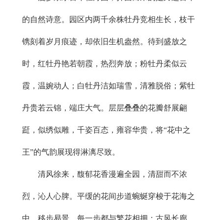
的自然诗意。园区内两千余株牡丹竞相生长，枝干
镌刻着岁月痕迹，却依旧生机盎然。待到盛放之
时，红牡丹艳若朝霞，热烈奔放；粉牡丹柔似云
霞，温婉动人；白牡丹洁如瑞雪，清雅脱俗；紫牡
丹贵若云锦，端庄大气。层层叠叠的花瓣舒展翩
跹，似绣似雕，千姿百态，雍容华贵，将“花中之
王”的气韵展现得淋漓尽致。
清风徐来，馥郁花香漫遍全园，清甜而不浓
烈，沁人心脾。平缓的花间步道蜿蜒穿梭于花海之
中，移步易景，每一步都与繁花相拥；古风长廊、