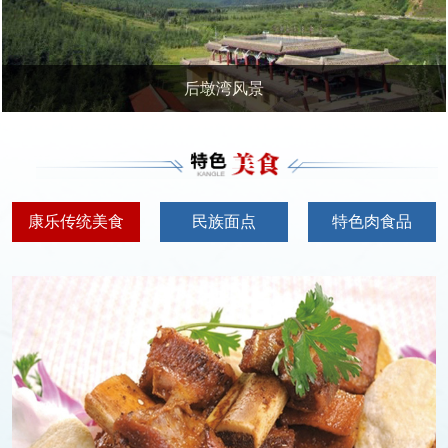
湾风景
莲
康乐传统美食
民族面点
特色肉食品