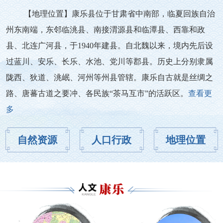
【地理位置】康乐县位于甘肃省中南部，临夏回族自治
州东南端，东邻临洮县、南接渭源县和临潭县、西靠和政
县、北连广河县，于1940年建县。自北魏以来，境内先后设
过蓝川、安乐、长乐、水池、党川等郡县。历史上分别隶属
陇西、狄道、洮岷、河州等州县管辖。康乐自古就是丝绸之
路、唐蕃古道之要冲、各民族“茶马互市”的活跃区。
查看更
多
自然资源
人口行政
地理位置