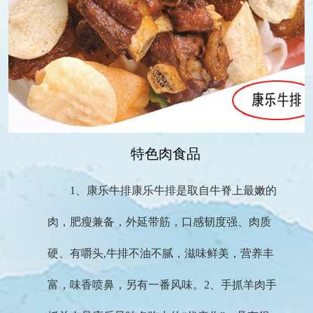
特色肉食品
1、康乐牛排康乐牛排是取自牛脊上最嫩的
肉，肥瘦兼备，外延带筋，口感韧度强、肉质
硬、有嚼头,牛排不油不腻，滋味鲜美，营养丰
富，味香喷鼻，另有一番风味。2、手抓羊肉手