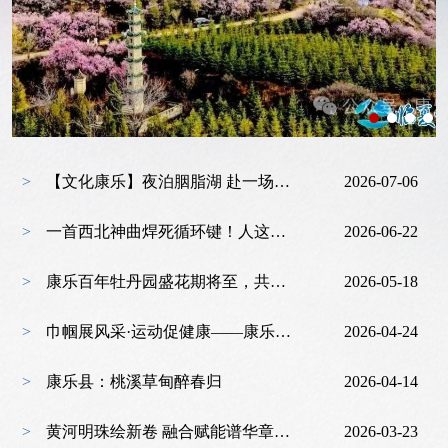
>
【文化康乐】夜泊胭脂湖 赴一场康乐灯火里的温柔之约
2026-07-06
>
一首西北神曲焊死循环键！人这一辈子，一定要去一趟临夏！
2026-06-22
>
康乐百年牡丹园盛花期将至，共赴国色天香之约
2026-05-18
>
巾帼展风采·运动促健康——康乐县第二届“丽康杯”女子篮球赛预告
2026-04-24
>
康乐县：桃溪草甸醉春归
2026-04-14
>
黄河明珠绘新卷 融合赋能谱华章——“十四五”时期临夏州文旅产业发展综述
2026-03-23