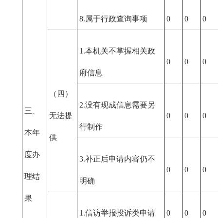
8.属于行政查询事项
0
0
0
1.本机关不掌握相关政
0
0
0
府信息
（四）
2.没有现成信息需要另
三、
无法提
0
0
0
行制作
本年
供
度办
3.补正后申请内容仍不
0
0
0
理结
明确
果
1.信访举报投诉类申请
0
0
0