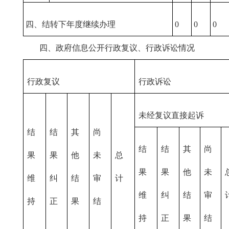
四、结转下年度继续办理
0
0
0
四、政府信息公开行政复议、行政诉讼情况
行政复议
行政诉讼
未经复议直接起诉
结
结
其
尚
结
结
其
尚
果
果
他
未
总
果
果
他
未
维
纠
结
审
计
维
纠
结
审
持
正
果
结
持
正
果
结