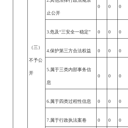
2.其他法律行政法规禁
0
0
0
止公开
3.危及“三安全一稳定”
0
0
0
（三）
4.保护第三方合法权益
0
0
0
不予公
5.属于三类内部事务信
开
0
0
0
息
6.属于四类过程性信息
0
0
0
7.属于行政执法案卷
0
0
0