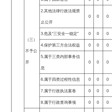
2.其他法律行政法规禁
0
0
0
止公开
3.危及“三安全一稳定”
0
0
0
（三）
4.保护第三方合法权益
0
0
0
不予公
5.属于三类内部事务信
开
0
0
0
息
6.属于四类过程性信息
0
0
0
7.属于行政执法案卷
0
0
0
8.属于行政查询事项
0
0
0