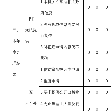
1.本机关不掌握相关政
0
0
0
府信息
（四）
2.没有现成信息需要另
三、
无法提
0
0
0
行制作
本年
供
3.补正后申请内容仍不
度办
0
0
0
明确
理结
1.信访举报投诉类申请
0
0
0
果
2.重复申请
0
0
0
（五）
3.要求提供公开出版物
0
0
0
不予处
4.无正当理由大量反复
0
0
0