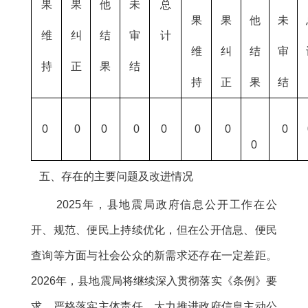
果
果
他
未
总
果
果
他
未
维
纠
结
审
计
维
纠
结
审
持
正
果
结
持
正
果
结
0
0
0
0
0
0
0
0
0
五、存在的主要问题及改进情况
2025年，县地震局政府信息公开工作在公
开、规范、便民上持续优化，但在公开信息、便民
查询等方面与社会公众的新需求还存在一定差距。
2026年，县地震局将继续深入贯彻落实《条例》要
求，严格落实主体责任，大力推进政府信息主动公