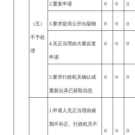
2.重复申请
0
0
0
（五）
3.要求提供公开出版物
0
0
0
不予处
4.无正当理由大量反复
0
0
0
理
申请
5.要求行政机关确认或
0
0
0
重新出具已获取信息
1.申请人无正当理由逾
期不补正、行政机关不
0
0
0