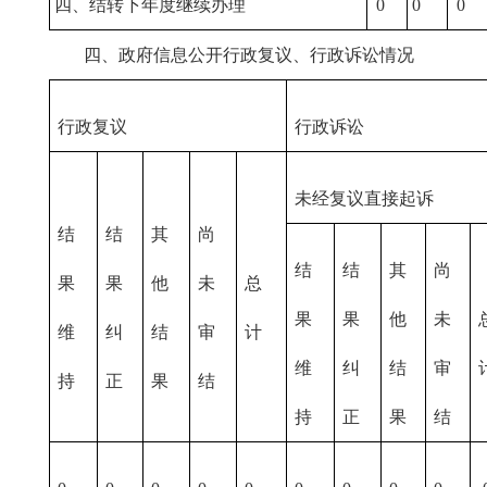
四、结转下年度继续办理
0
0
0
四、政府信息公开行政复议、行政诉讼情况
行政复议
行政诉讼
未经复议直接起诉
结
结
其
尚
结
结
其
尚
果
果
他
未
总
果
果
他
未
维
纠
结
审
计
维
纠
结
审
持
正
果
结
持
正
果
结