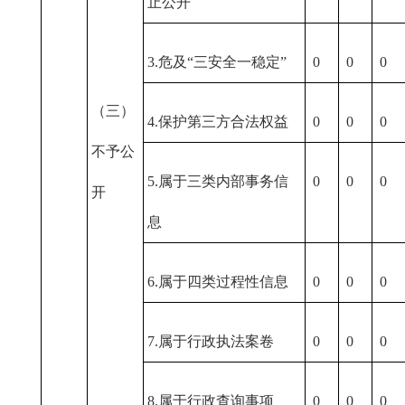
止公开
3.危及“三安全一稳定”
0
0
0
（三）
4.保护第三方合法权益
0
0
0
不予公
5.属于三类内部事务信
0
0
0
开
息
6.属于四类过程性信息
0
0
0
7.属于行政执法案卷
0
0
0
8.属于行政查询事项
0
0
0