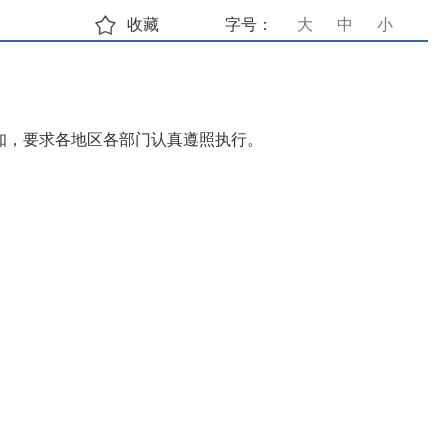
收藏
字号：
大
中
小
知，要求各地区各部门认真遵照执行。