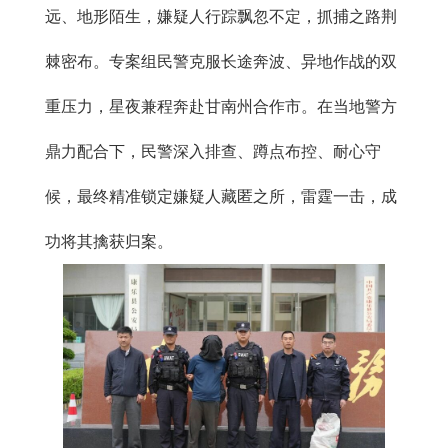
远、地形陌生，嫌疑人行踪飘忽不定，抓捕之路荆
棘密布。专案组民警克服长途奔波、异地作战的双
重压力，星夜兼程奔赴甘南州合作市。在当地警方
鼎力配合下，民警深入排查、蹲点布控、耐心守
候，最终精准锁定嫌疑人藏匿之所，雷霆一击，成
功将其擒获归案。