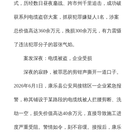
式，历经数日昼夜鏖战、跨市州千里追击，成功破
获系列电缆盗窃大案，抓获犯罪嫌疑人1名，涉案
总价值高达360余万元，挽损300余万元，有力震慑
了违法犯罪分子的嚣张气焰。
案发深夜：电缆被盗，企业受损
深夜的寂静，被罪恶的剪钳声撕开一道口子。
2026年6月1日，康乐县公安局接辖区一企业紧急报
警，称其铺设于某路段的电缆线被人拦腰剪断、洗
劫一空，损失价值高达40余万元，直接导致施工进
度严重受阻。警情如令，刻不容缓。接报后，康乐