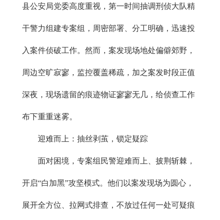
县公安局党委高度重视，第一时间抽调刑侦大队精
干警力组建专案组，周密部署、分工明确，迅速投
入案件侦破工作。然而，案发现场地处偏僻郊野，
周边空旷寂寥，监控覆盖稀疏，加之案发时段正值
深夜，现场遗留的痕迹物证寥寥无几，给侦查工作
布下重重迷雾。
迎难而上：抽丝剥茧，锁定疑踪
面对困境，专案组民警迎难而上、披荆斩棘，
开启“白加黑”攻坚模式。他们以案发现场为圆心，
展开全方位、拉网式排查，不放过任何一处可疑痕