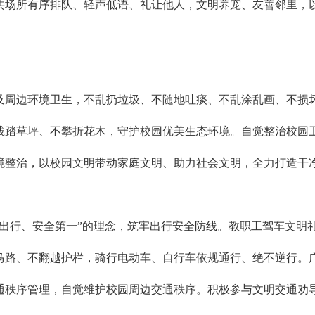
共场所有序排队、轻声低语、礼让他人，文明养宠、友善邻里，
及周边环境卫生，不乱扔垃圾、不随地吐痰、不乱涂乱画、不损
践踏草坪、不攀折花木，守护校园优美生态环境。自觉整治校园
境整治，以校园文明带动家庭文明、助力社会文明，全力打造干
明出行、安全第一”的理念，筑牢出行安全防线。教职工驾车文明
马路、不翻越护栏，骑行电动车、自行车依规通行、绝不逆行。
通秩序管理，自觉维护校园周边交通秩序。积极参与文明交通劝