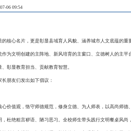
-06 09:54
的核心名片，更是彰显县域育人风貌、涵养城市人文底蕴的重要载
统作为文明创建的主阵地、新风培育的主窗口、立德树人的主平
量、彰显教育担当、贡献教育智慧。
家长朋友们发出如下倡议：
核心价值观，恪守师德规范，修身立德、为人师表，以高尚师德
明，杜绝粗言秽语、陋习恶习。全校师生带头践行文明餐桌风尚，