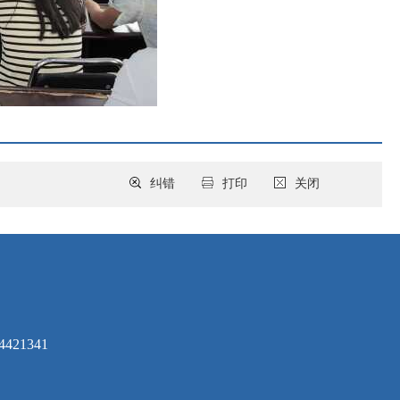
纠错
打印
关闭
421341