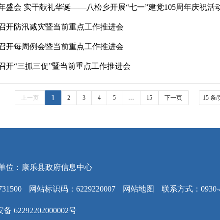
年盛会 实干献礼华诞——八松乡开展“七一”建党105周年庆祝活
召开防汛减灾暨当前重点工作推进会
召开每周例会暨当前重点工作推进会
召开“三抓三促”暨当前重点工作推进会
1
上一页
2
3
4
5
…
15
下一页
单位：康乐县政府信息中心
31500
网站标识码：6229220007
网站地图
联系方式：0930-4
 62292202000002号