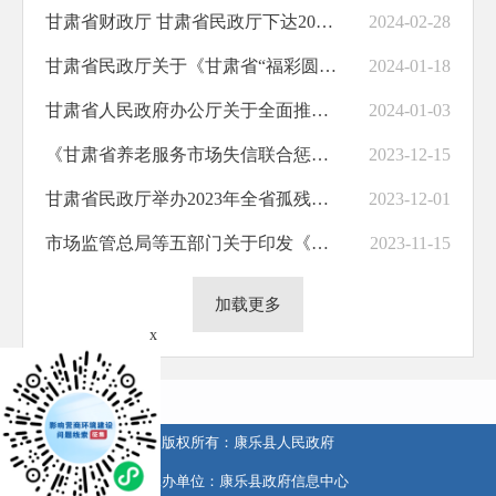
甘肃省财政厅 甘肃省民政厅下达2024年中央和省级困难群众救助补助预算指标887474万元
2024-02-28
甘肃省民政厅关于《甘肃省“福彩圆梦・事实无人抚养儿童助学工程”项目实施办法的通知》政策解读
2024-01-18
甘肃省人民政府办公厅关于全面推进基层政务公开标准化规范化工作的实施意见
2024-01-03
《甘肃省养老服务市场失信联合惩戒对象名单管理实施办法（试行）》政策解读
2023-12-15
甘肃省民政厅举办2023年全省孤残儿童护理员暨收养登记政策培训班
2023-12-01
市场监管总局等五部门关于印发《公平竞争审查制度实施细则》的通知
2023-11-15
加载更多
x
版权所有：康乐县人民政府
承办单位：康乐县政府信息中心