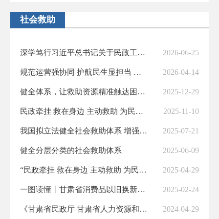
社会救助
深学笃行习近平总书记关于民政工作重要论述筑牢基本民生保障发展根基
2026-06-25
规范运营强协同 护航民生显担当 ——临夏州成功举办道路交通事故社会救助基金管理使用培训会
2026-04-14
健全体系，让救助资源精准触达困难群众——2025年社会救助工作综述
2025-12-29
民政牵挂 救在身边 主动救助 为民解困”社会救助行动倡议书
2025-11-10
我国拟立法健全社会救助体系 增强社会救助兜底功能
2025-07-21
健全分层分类的社会救助体系
2025-06-09
“民政牵挂 救在身边 主动救助 为民解困”社会救助行动倡议书
2025-04-29
一图读懂丨甘肃省消费品以旧换新居家适老化改造补贴实施方案
2025-02-24
《甘肃省民政厅 甘肃省人力资源和社会保障厅关于印发“甘肃慈善奖”评选表彰办法的通知》政策解读
2024-04-29