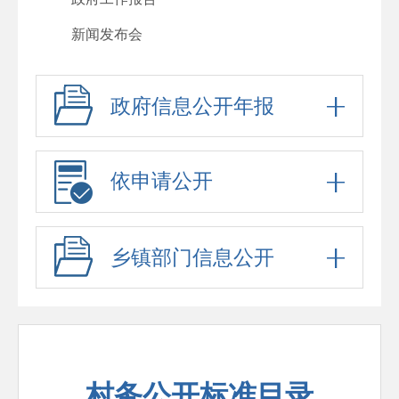
新闻发布会
其他法定公开
政府信息公开年报
人事信息
行政许可
行政处罚
依申请公开
回应关切
政府信息公开标准目录
乡镇部门信息公开
“六稳”“六保”
公务员、事业单位招考
防范化解重大风险
村务公开标准目录
稳岗就业