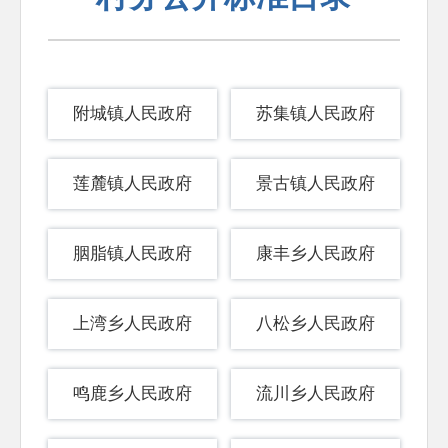
养老服务
食品安全
产品质量
附城镇人民政府
苏集镇人民政府
财政资金直达基层
莲麓镇人民政府
景古镇人民政府
治安管理
便民惠民
胭脂镇人民政府
康丰乡人民政府
规划纲要
职业培训
上湾乡人民政府
八松乡人民政府
助企纾困
水利安全生产
鸣鹿乡人民政府
流川乡人民政府
交通运输