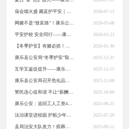
养老服务
庙会烟火盛 藏蓝护平安｜康乐公安全力护航庙会安全
2026-07-13
食品安全
网赌不是“致富路”！康乐公安查处一起网络赌博案
2026-05-08
产品质量
平安护校 安全同行——康乐公安全力守护校园安全
2026-03-23
财政资金直达基层
【冬季护安】有赌必抓！康乐县公安局查处一起赌博案件
2026-01-30
治安管理
康乐县公安局“冬季护安”取得系列战果
2025-12-31
便民惠民
互学互鉴促提升——康乐县公安局赴永靖县专题交流护学岗工作
2025-12-15
规划纲要
康乐县公安局召开危化品安全管理培训会
2025-12-08
职业培训
警民连心促和谐 不让“薪酬”变“心愁”——康乐公安为农民工追回拖欠工资1...
2025-10-09
助企纾困
康乐公安：追回工人工资40余万元
2025-08-25
水利安全生产
法治课堂进校园 护航少年成长路
2025-07-29
交通运输
县局治安大队发力！殡葬领域专项检查全面开展
2025-06-12