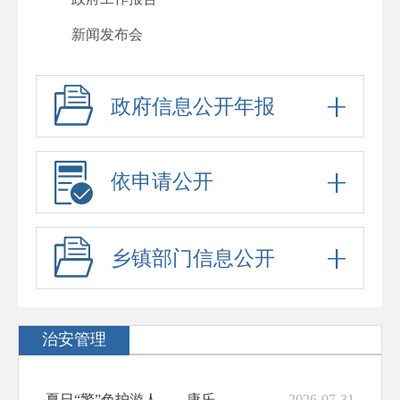
新闻发布会
其他法定公开
政府信息公开年报
人事信息
行政许可
行政处罚
依申请公开
回应关切
政府信息公开标准目录
乡镇部门信息公开
“六稳”“六保”
公务员、事业单位招考
治安管理
防范化解重大风险
稳岗就业
夏日“警”色护游人——康乐县公安局深耕旅游警务守护辖区平安
2026-07-31