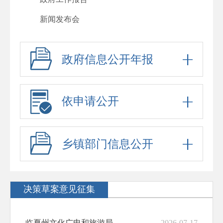
新闻发布会
其他法定公开
政府信息公开年报
人事信息
行政许可
行政处罚
依申请公开
回应关切
政府信息公开标准目录
乡镇部门信息公开
“六稳”“六保”
公务员、事业单位招考
决策草案意见征集
防范化解重大风险
稳岗就业
临夏州文化广电和旅游局关于征求《临夏回族自治州旅游条例（修订草案）（征求...
2026-07-17