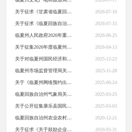
养老服务
关于征求《甘肃省临夏回族自治州古生化石保护条例（修订草案）》(征求意见稿...
2026-07-16
食品安全
关于征求《临夏回族自治州古树名木保护条例（修订草案）（征求意见稿）》意见...
2026-07-15
产品质量
临夏州人民政府2026年重大行政决策事项目录
2026-06-25
财政资金直达基层
关于征集2026年度临夏州人民政府重大行政决策事项建议的公告
2026-04-13
治安管理
关于对临夏州国民经济和社会发展第十五个五年规划纲要（征求意见稿）征求意见...
2025-12-23
便民惠民
临夏州市场监督管理局关于征求《临夏州校外托管机构（小饭桌）管理办法（试行...
2025-11-28
规划纲要
关于《临夏州网络预约出租汽车经营服务管理实施细则（征求意见稿）》公开征求...
2025-06-24
职业培训
临夏回族自治州气象局关于 《临夏州气象灾害防御办法 （征求意见稿）》公开...
2025-03-25
助企纾困
关于公开征集康乐县国民经济和社会发展“十五五”规划意见建议的公告
2025-03-03
水利安全生产
临夏回族自治州农业农村局农业机械化服务中心关于《临夏州农业机械购置补贴实...
2020-12-21
交通运输
关于征求《关于鼓励企业等各类经济组织参与建档立卡贫困劳动力就业的奖补实施...
2019-05-31