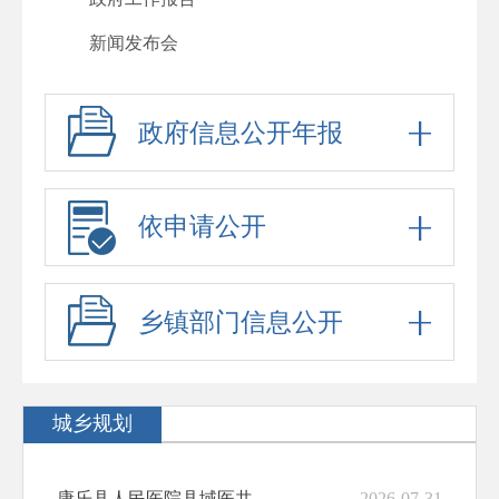
新闻发布会
其他法定公开
政府信息公开年报
人事信息
行政许可
行政处罚
依申请公开
回应关切
政府信息公开标准目录
乡镇部门信息公开
“六稳”“六保”
公务员、事业单位招考
城乡规划
防范化解重大风险
稳岗就业
康乐县人民医院县域医共体建设项目建设工程规划许可证批后公布
2026-07-31